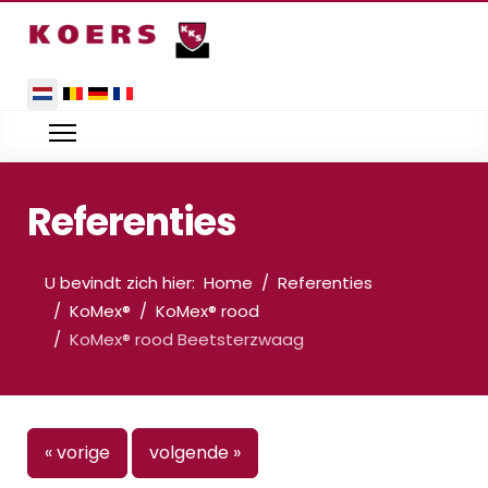
Selecteer de taal
Referenties
U bevindt zich hier:
Home
Referenties
KoMex®
KoMex® rood
KoMex® rood Beetsterzwaag
« vorige
volgende »