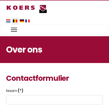
Selecteer uw taal
Over ons
Contactformulier
Naam
(*)