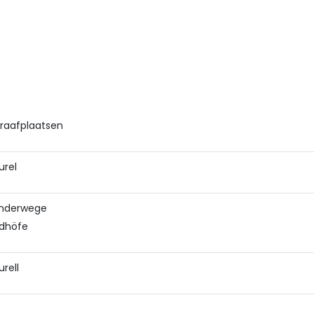
raafplaatsen
urel
nderwege
edhöfe
urell