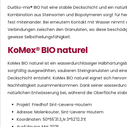
DurEko-mix® BIO hat eine stabile Deckschicht und ein natürl
Kombination aus Steinsorten und Biopolymeren sorgt für he
fest miteinander. Bei erneutem Kontakt mit Wasser nimmt 
Verbindungen zwischen den Granulaten, wo diese beschädigt
gewisse Selbstheilungsfähigkeit.
KoMex® BIO naturel
KoMex BIO naturel ist ein wasserdurchlässiger Halbhärtungs
sorgfältig ausgewählten, sauberen Steingranulaten und eine
Deckschicht entsteht. KoMex BIO naturel eignet sich hervo
Nachhaltigkeit zusammenkommen. Dank seiner wasserdurchl
natürlichen Entwässerung bei, während die Oberfläche stabi
Projekt: Friedhof Sint-Lievens-Houtem
Adresse: Molenkouter, Sint-Lievens-Houtem
Koordinaten: 50°55'31.3„N 3°52'12.3“E
Ausführung: Mai 2025