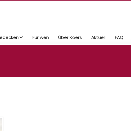
edecken
Für wen
Über Koers
Aktuell
FAQ