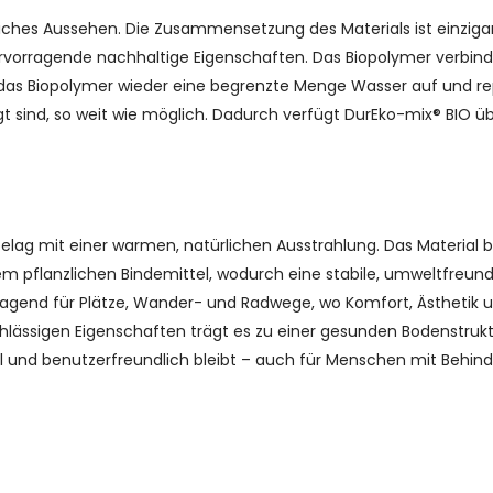
iches Aussehen. Die Zusammensetzung des Materials ist einzigar
rvorragende nachhaltige Eigenschaften. Das Biopolymer verbind
das Biopolymer wieder eine begrenzte Menge Wasser auf und rep
 sind, so weit wie möglich. Dadurch verfügt DurEko-mix® BIO üb
belag mit einer warmen, natürlichen Ausstrahlung. Das Material 
m pflanzlichen Bindemittel, wodurch eine stabile, umweltfreund
rragend für Plätze, Wander- und Radwege, wo Komfort, Ästhetik 
ässigen Eigenschaften trägt es zu einer gesunden Bodenstruk
l und benutzerfreundlich bleibt – auch für Menschen mit Behin