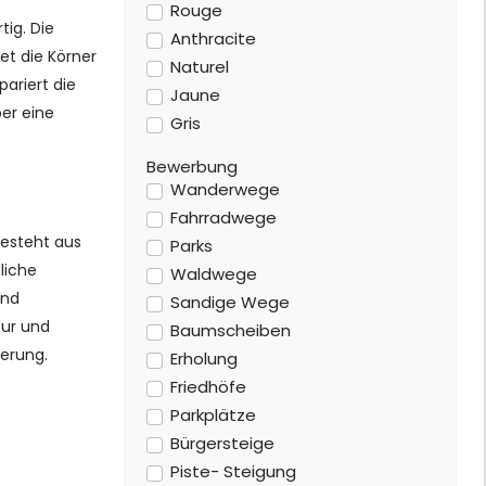
Rouge
tig. Die
Anthracite
et die Körner
Naturel
ariert die
Jaune
er eine
Gris
Bewerbung
Wanderwege
Fahrradwege
besteht aus
Parks
liche
Waldwege
und
Sandige Wege
tur und
Baumscheiben
derung.
Erholung
Friedhöfe
Parkplätze
Bürgersteige
Piste- Steigung