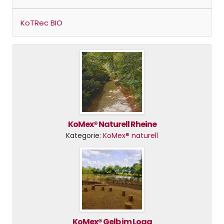
KoTRec BIO
KoMex® Naturell Rheine
Kategorie:
KoMex® naturell
KoMex® Gelb im Loga